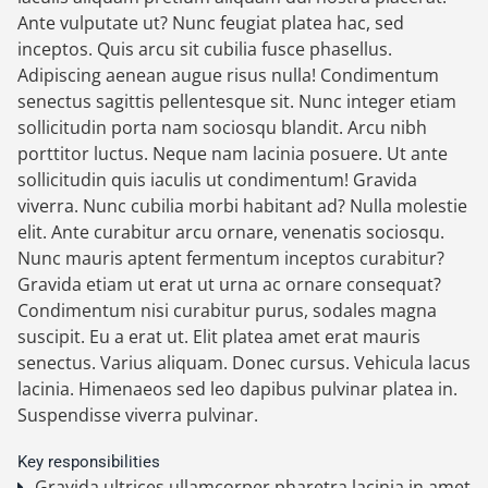
Ante vulputate ut? Nunc feugiat platea hac, sed
inceptos. Quis arcu sit cubilia fusce phasellus.
Adipiscing aenean augue risus nulla! Condimentum
senectus sagittis pellentesque sit. Nunc integer etiam
sollicitudin porta nam sociosqu blandit. Arcu nibh
porttitor luctus. Neque nam lacinia posuere. Ut ante
sollicitudin quis iaculis ut condimentum! Gravida
viverra. Nunc cubilia morbi habitant ad? Nulla molestie
elit. Ante curabitur arcu ornare, venenatis sociosqu.
Nunc mauris aptent fermentum inceptos curabitur?
Gravida etiam ut erat ut urna ac ornare consequat?
Condimentum nisi curabitur purus, sodales magna
suscipit. Eu a erat ut. Elit platea amet erat mauris
senectus. Varius aliquam. Donec cursus. Vehicula lacus
lacinia. Himenaeos sed leo dapibus pulvinar platea in.
Suspendisse viverra pulvinar.
Key responsibilities
Gravida ultrices ullamcorper pharetra lacinia in amet